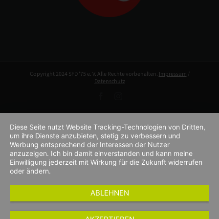
Copyright 2024 SFD '75 e. V. Alle Rechte vorbehalten.
Impressum
/
Datenschutz
Facebook
Instagram
Diese Seite nutzt Website Tracking-Technologien von Dritten,
um ihre Dienste anzubieten, stetig zu verbessern und
Werbung entsprechend der Interessen der Nutzer
anzuzeigen. Ich bin damit einverstanden und kann meine
Einwilligung jederzeit mit Wirkung für die Zukunft widerrufen
oder ändern.
ABLEHNEN