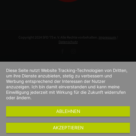
Copyright 2024 SFD '75 e. V. Alle Rechte vorbehalten.
Impressum
/
Datenschutz
Facebook
Instagram
Diese Seite nutzt Website Tracking-Technologien von Dritten,
um ihre Dienste anzubieten, stetig zu verbessern und
Werbung entsprechend der Interessen der Nutzer
anzuzeigen. Ich bin damit einverstanden und kann meine
Einwilligung jederzeit mit Wirkung für die Zukunft widerrufen
oder ändern.
ABLEHNEN
AKZEPTIEREN