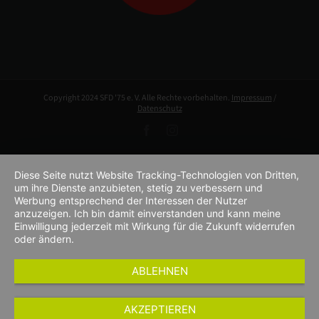
Copyright 2024 SFD '75 e. V. Alle Rechte vorbehalten.
Impressum
/
Datenschutz
Facebook
Instagram
Diese Seite nutzt Website Tracking-Technologien von Dritten,
um ihre Dienste anzubieten, stetig zu verbessern und
Werbung entsprechend der Interessen der Nutzer
anzuzeigen. Ich bin damit einverstanden und kann meine
Einwilligung jederzeit mit Wirkung für die Zukunft widerrufen
oder ändern.
ABLEHNEN
AKZEPTIEREN