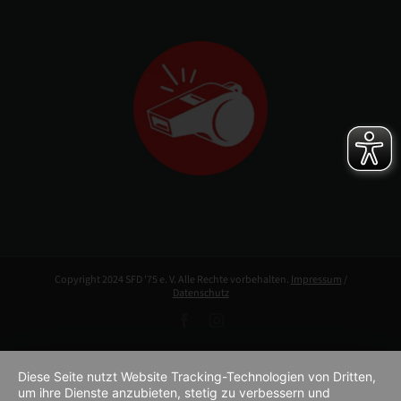
Copyright 2024 SFD '75 e. V. Alle Rechte vorbehalten.
Impressum
/
Datenschutz
Facebook
Instagram
Diese Seite nutzt Website Tracking-Technologien von Dritten,
um ihre Dienste anzubieten, stetig zu verbessern und