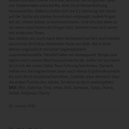
ziehen und auch dank Torkrake Sabrina, die im ganzen Spiel
vier Siebenmeter entschärfte, eine 13:10-Pausenführung
herauswerfen. Defensiv hatte sich die 5:1-Deckung mit Sarah
auf der Spitze als starker Grundstein entpuppt, zudem fingen
wir an, immer besser zu kommunizieren. Und wie das eben so
ist, wenn man hinten die Dinger holt, belohnt man sich vorne
mit einfachen Toren.
Das setzten wir auch nach dem Seitenwechsel fort und trotzten
auch einer dick-blau-blutenden Nase von Didi, die in einer
Aktion unglücklich mit einer Gegenspielerin
zusammenrasselte. Parallel liefen wir konsequent Tempo und
legten auch unsere Abschlussschwäche ab, wofür wir uns beim
24:14 mit der ersten Zehn-Tore-Führung belohnten. Danach
ließen wir die Gegnerinnen zwar noch etwas Ergebniskosmetik
bis zum 26:19-Endstand betreiben, jubelten aber dennoch über
die ersten Punkte des Jahres. So kann es doch weitergehen!
SFD:
Miri, Sabrina; Tina, Imke, Didi, Vanessa, Tanja, Diana,
Sarah, Katjana, Charly
20. Januar 2025