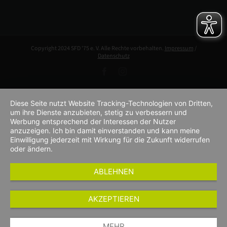
Copyright 2024 SFD '75 e. V. Alle Rechte vorbehalten.
Impressum
/
Datenschutz
Facebook
Instagram
Diese Seite nutzt Website Tracking-Technologien von Dritten,
um ihre Dienste anzubieten, stetig zu verbessern und
Werbung entsprechend der Interessen der Nutzer
anzuzeigen. Ich bin damit einverstanden und kann meine
Einwilligung jederzeit mit Wirkung für die Zukunft widerrufen
oder ändern.
ABLEHNEN
AKZEPTIEREN
MEHR