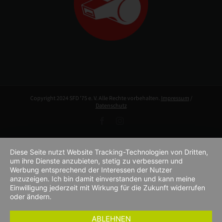
Copyright 2024 SFD '75 e. V. Alle Rechte vorbehalten.
Impressum
/
Datenschutz
Facebook
Instagram
Diese Seite nutzt Website Tracking-Technologien von Dritten,
um ihre Dienste anzubieten, stetig zu verbessern und
Werbung entsprechend der Interessen der Nutzer
anzuzeigen. Ich bin damit einverstanden und kann meine
Einwilligung jederzeit mit Wirkung für die Zukunft widerrufen
oder ändern.
ABLEHNEN