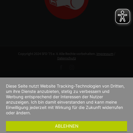
Copyright 2024 SFD '75 e. V. Alle Rechte vorbehalten.
Impressum
/
Datenschutz
Facebook
Instagram
Diese Seite nutzt Website Tracking-Technologien von Dritten,
um ihre Dienste anzubieten, stetig zu verbessern und
Werbung entsprechend der Interessen der Nutzer
anzuzeigen. Ich bin damit einverstanden und kann meine
Einwilligung jederzeit mit Wirkung für die Zukunft widerrufen
oder ändern.
ABLEHNEN