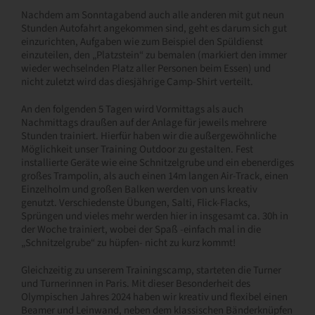
Nachdem am Sonntagabend auch alle anderen mit gut neun
Stunden Autofahrt angekommen sind, geht es darum sich gut
einzurichten, Aufgaben wie zum Beispiel den Spüldienst
einzuteilen, den „Platzstein“ zu bemalen (markiert den immer
wieder wechselnden Platz aller Personen beim Essen) und
nicht zuletzt wird das diesjährige Camp-Shirt verteilt.
An den folgenden 5 Tagen wird Vormittags als auch
Nachmittags draußen auf der Anlage für jeweils mehrere
Stunden trainiert. Hierfür haben wir die außergewöhnliche
Möglichkeit unser Training Outdoor zu gestalten. Fest
installierte Geräte wie eine Schnitzelgrube und ein ebenerdiges
großes Trampolin, als auch einen 14m langen Air-Track, einen
Einzelholm und großen Balken werden von uns kreativ
genutzt. Verschiedenste Übungen, Salti, Flick-Flacks,
Sprüngen und vieles mehr werden hier in insgesamt ca. 30h in
der Woche trainiert, wobei der Spaß -einfach mal in die
„Schnitzelgrube“ zu hüpfen- nicht zu kurz kommt!
Gleichzeitig zu unserem Trainingscamp, starteten die Turner
und Turnerinnen in Paris. Mit dieser Besonderheit des
Olympischen Jahres 2024 haben wir kreativ und flexibel einen
Beamer und Leinwand, neben dem klassischen Bänderknüpfen