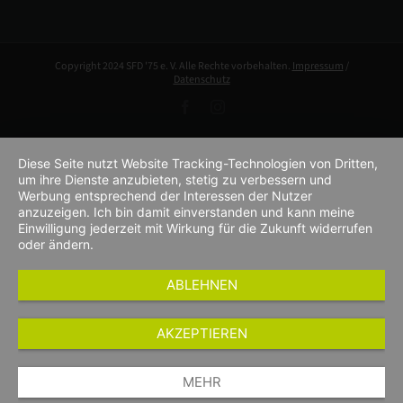
Copyright 2024 SFD '75 e. V. Alle Rechte vorbehalten.
Impressum
/
Datenschutz
Facebook
Instagram
Diese Seite nutzt Website Tracking-Technologien von Dritten,
um ihre Dienste anzubieten, stetig zu verbessern und
Werbung entsprechend der Interessen der Nutzer
anzuzeigen. Ich bin damit einverstanden und kann meine
Einwilligung jederzeit mit Wirkung für die Zukunft widerrufen
oder ändern.
ABLEHNEN
AKZEPTIEREN
MEHR