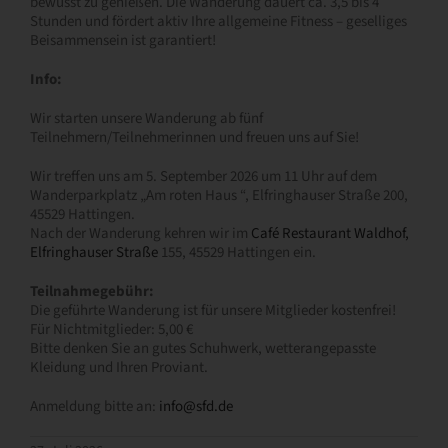
bewusst zu genießen. Die Wanderung dauert ca. 3,5 bis 4
Stunden und fördert aktiv Ihre allgemeine Fitness – geselliges
Beisammensein ist garantiert!
Info:
Wir starten unsere Wanderung ab fünf
Teilnehmern/Teilnehmerinnen und freuen uns auf Sie!
Wir treffen uns am 5. September 2026 um 11 Uhr auf dem
Wanderparkplatz „Am roten Haus “, Elfringhauser Straße 200,
45529 Hattingen.
Nach der Wanderung kehren wir im
Café Restaurant Waldhof,
Elfringhauser Straße
155, 45529 Hattingen ein.
Teilnahmegebühr:
Die geführte Wanderung ist für unsere Mitglieder kostenfrei!
Für Nichtmitglieder: 5,00 €
Bitte denken Sie an gutes Schuhwerk, wetterangepasste
Kleidung und Ihren Proviant.
Anmeldung bitte an:
info@sfd.de